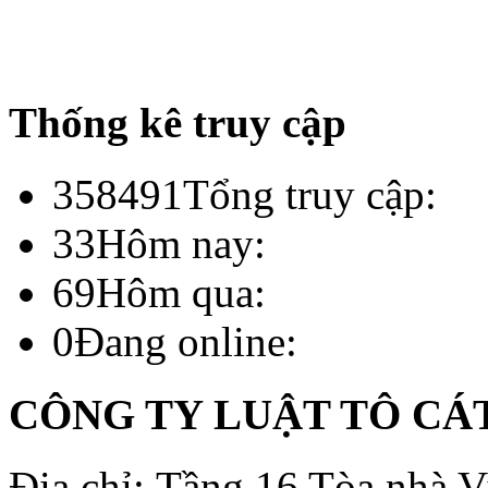
Thống kê truy cập
358491
Tổng truy cập:
33
Hôm nay:
69
Hôm qua:
0
Đang online:
CÔNG TY LUẬT TÔ CÁ
Địa chỉ: Tầng 16 Tòa nhà