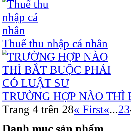
Thuế thu nhập cá nhân
TRƯỜNG HỢP NÀO THÌ 
Trang 4 trên 28
« First
«
...
2
3
Danh mục sản phẩm