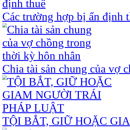
Các trường hợp bị ấn định 
Chia tài sản chung của vợ 
TỘI BẮT, GIỮ HOẶC GI