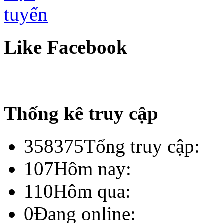
Like Facebook
Thống kê truy cập
358375
Tổng truy cập:
107
Hôm nay:
110
Hôm qua:
0
Đang online: