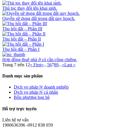
Thủ tục thay đổi tên khai sinh.
Quyền sử dụng đất trong đất quy hoạch.
Thu hồi đất – Phần III
Thu hồi đất – Phần II
Thu hồi đất – Phần I
Hợp đồng thuê nhà ở có cần công chứng.
Trang 7 trên 12
« First
«
...
5
6
7
8
9
...
»
Last »
Danh mục sản phẩm
Dịch vụ pháp lý doanh nghiệp
Dịch vụ pháp lý cá nhân
Bốn phương bạn bè
Hỗ trợ trực tuyến
Liên hệ tư vấn
1900636396 -0912 838 059