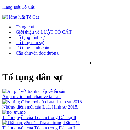
Hãng luật Tô Cát
Trang chủ
Giới thiệu về LUẬT TÔ CÁT
Tố tụng hình sự
Tố tụng dân sự
Tố tụng hành chính
Câu chuyện dọc đường
Tố tụng dân sự
Án phí với tranh chấp về tài sản
Những điểm mới của Luật Hình sự 2015.
Thẩm quyền của Tòa án trong Dân sự II
Thẩm quyền của Tòa án trong Dân sự I