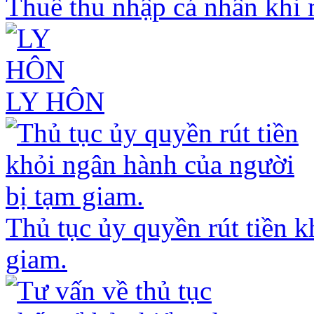
Thuế thu nhập cá nhân khi 
LY HÔN
Thủ tục ủy quyền rút tiền 
giam.