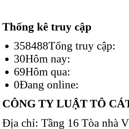
Thống kê truy cập
358488
Tổng truy cập:
30
Hôm nay:
69
Hôm qua:
0
Đang online:
CÔNG TY LUẬT TÔ CÁ
Địa chỉ: Tầng 16 Tòa nhà