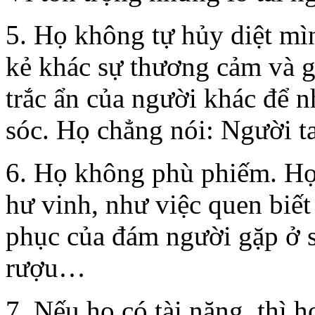
5. Họ không tự hủy diệt mì
kẻ khác sự thương cảm và g
trắc ẩn của người khác để 
sóc. Họ chẳng nói: Người t
6. Họ không phù phiếm. Họ
hư vinh, như việc quen biết 
phục của đám người gặp ở s
rượu…
7. Nếu họ có tài năng, thì h