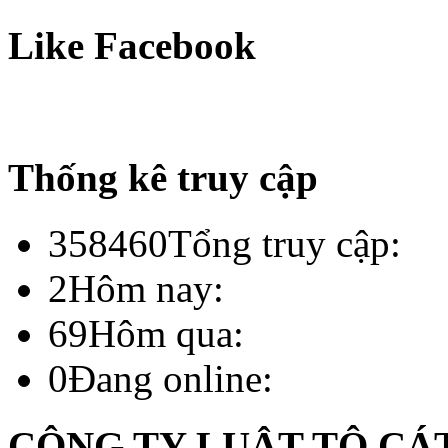
Like Facebook
Thống kê truy cập
358460
Tổng truy cập:
2
Hôm nay:
69
Hôm qua:
0
Đang online:
CÔNG TY LUẬT TÔ CÁ