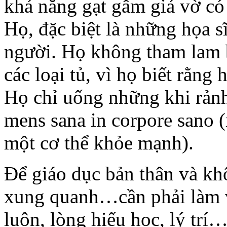
khả năng gạt gẫm giả vờ có
Họ, đặc biệt là những họa sĩ
người. Họ không tham lam 
các loại tủ, vì họ biết rằng
Họ chỉ uống những khi rảnh
mens sana in corpore sano 
một cơ thể khỏe mạnh).
Để giáo dục bản thân và k
xung quanh…cần phải làm vi
luôn, lòng hiếu học, lý t