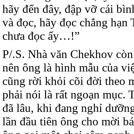
hãy đến đây, đập vỡ cái bì
và đọc, hãy đọc chẳng hạn 
chưa đọc ấy…!”
P/.S. Nhà văn Chekhov còn l
nên ông là hình mẫu của vi
cũng rời khỏi cõi đời theo 
phải nói là rất ngoạn mục. T
đã lâu, khi đang nghỉ dưỡn
lần đầu tiên ông cho mời bác