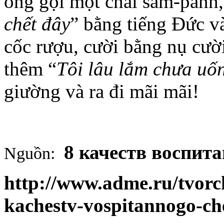
ông gọi một chai sâm-panh, 
chết đây
” bằng tiếng Đức v
cốc rượu, cười bằng nụ cười
thêm “
Tôi lâu lắm chưa u
giường và ra đi mãi mãi!
8 качеств воспит
Nguồn:
http://www.adme.ru/tvorch
kachestv-vospitannogo-ch