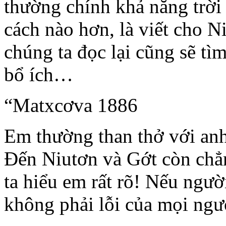
thường chính khả năng trời
cách nào hơn, là viết cho N
chúng ta đọc lại cũng sẽ t
bổ ích…
“Matxcơva 1886
Em thường than thở với anh
Đến Niutơn và Gớt còn chẳ
ta hiểu em rất rõ! Nếu ngườ
không phải lỗi của mọi ng