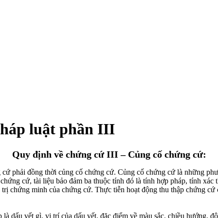
háp luật phần III
Quy định về chứng cứ III – Củng cố chứng cứ:
ng cứ phải đồng thời củng cố chứng cứ. Củng cố chứng cứ là những phư
hứng cứ, tài liệu bảo đảm ba thuộc tính đó là tính hợp pháp, tính xác 
iá trị chứng minh của chứng cứ. Thực tiễn hoạt động thu thập chứng cứ c
 là dấu vết gì, vị trí của dấu vết, đặc điểm về màu sắc, chiều hướng, đ