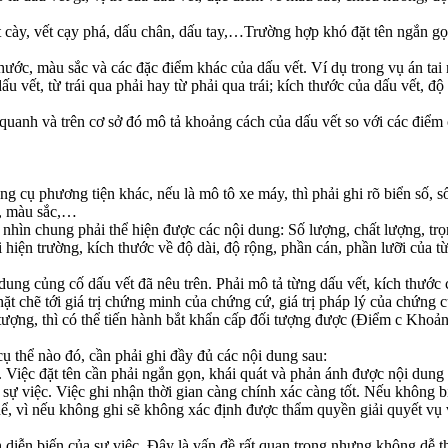
vết cày, vết cạy phá, dấu chân, dấu tay,…Trường hợp khó đặt tên ngắn 
hước, màu sắc và các đặc điểm khác của dấu vết. Ví dụ trong vụ án tai
 vết, từ trái qua phải hay từ phải qua trái; kích thước của dấu vết, độ 
 quanh và trên cơ sở đó mô tả khoảng cách của dấu vết so với các điểm
công cụ phương tiện khác, nếu là mô tô xe máy, thì phải ghi rõ biển s
ớc, màu sắc,…
 nhìn chung phải thể hiện được các nội dung: Số lượng, chất lượng, trọ
i hiện trường, kích thước về độ dài, độ rộng, phần cán, phần lưỡi của từ
 dung củng cố dấu vết đã nêu trên. Phải mô tả từng dấu vết, kích thước
chặt chẽ tới giá trị chứng minh của chứng cứ, giá trị pháp lý của chứng 
i tượng, thì có thể tiến hành bắt khẩn cấp đối tượng được (Điểm c Khoả
 cụ thể nào đó, cần phải ghi đầy đủ các nội dung sau:
ổ. Việc đặt tên cần phải ngắn gọn, khái quát và phản ánh được nội dung
a sự việc. Việc ghi nhận thời gian càng chính xác càng tốt. Nếu không b
thể, vì nếu không ghi sẽ không xác định được thẩm quyền giải quyết vụ v
h diễn biến của sự việc. Đây là vấn đề rất quan trọng nhưng không dễ t