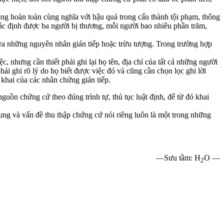
không hoàn toàn cùng nghĩa với hậu quả trong cấu thành tội phạm, thông
xác định được ba người bị thương, mỗi người bao nhiêu phần trăm,
 ra những nguyên nhân gián tiếp hoặc trừu tượng. Trong trường hợp
ệc, nhưng cần thiết phải ghi lại họ tên, địa chỉ của tất cả những người
hải ghi rõ lý do họ biết được việc đó và cũng cần chọn lọc ghi lời
 khai của các nhân chứng gián tiếp.
uồn chứng cứ theo đúng trình tự, thủ tục luật định, để từ đó khai
ung và vấn đề thu thập chứng cứ nói riêng luôn là một trong những
—Sưu tầm: H
O —
2