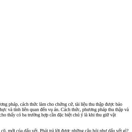
ơng pháp, cách thức làm cho chứng cứ, tài liệu thu thập được bảo
thực và tính liên quan đến vụ án. Cách thức, phương pháp thu thập và
ho thấy có ba trường hợp cần đặc biệt chú ý là khi thu giữ vật
ộ cũ, mới của dấu vết. Phải trả lời được những câu hỏi như dấu vết gì?