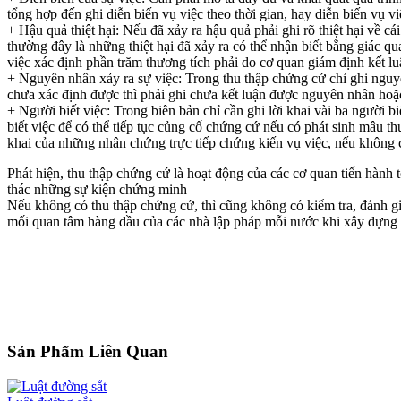
tổng hợp đến ghi diễn biến vụ việc theo thời gian, hay diễn biến vụ v
+ Hậu quả thiệt hại: Nếu đã xảy ra hậu quả phải ghi rõ thiệt hại về c
thường đây là những thiệt hại đã xảy ra có thể nhận biết bằng giác 
việc xác định phần trăm thương tích phải do cơ quan giám định kết lu
+ Nguyên nhân xảy ra sự việc: Trong thu thập chứng cứ chỉ ghi nguy
chưa xác định được thì phải ghi chưa kết luận được nguyên nhân ho
+ Người biết việc: Trong biên bản chỉ cần ghi lời khai vài ba người biế
biết việc để có thể tiếp tục củng cố chứng cứ nếu có phát sinh mâu th
khai của những nhân chứng trực tiếp chứng kiến vụ việc, nếu không có
Phát hiện, thu thập chứng cứ là hoạt động của các cơ quan tiến hành 
thác những sự kiện chứng minh
Nếu không có thu thập chứng cứ, thì cũng không có kiểm tra, đánh gi
mối quan tâm hàng đầu của các nhà lập pháp mỗi nước khi xây dựng
Sản Phẩm Liên Quan