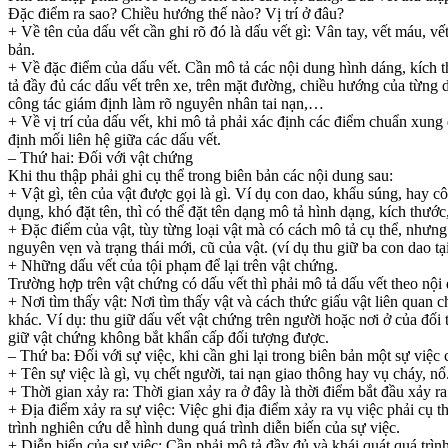
Đặc điểm ra sao? Chiều hướng thế nào? Vị trí ở đâu?
+ Về tên của dấu vết cần ghi rõ đó là dấu vết gì: Vân tay, vết máu, 
bản.
+ Về đặc điểm của dấu vết. Cần mô tả các nội dung hình dáng, kích t
tả đầy đủ các dấu vết trên xe, trên mặt đường, chiều hướng của từng dấu
công tác giám định làm rõ nguyên nhân tai nạn,…
+ Về vị trí của dấu vết, khi mô tả phải xác định các điểm chuẩn xung
định mối liên hệ giữa các dấu vết.
– Thứ hai: Đối với vật chứng
Khi thu thập phải ghi cụ thể trong biên bản các nội dung sau:
+ Vật gì, tên của vật được gọi là gì. Ví dụ con dao, khẩu súng, hay 
dụng, khó đặt tên, thì có thể đặt tên dạng mô tả hình dạng, kích thư
+ Đặc điểm của vật, tùy từng loại vật mà có cách mô tả cụ thể, nhưng
nguyên vẹn và trạng thái mới, cũ của vật. (ví dụ thu giữ ba con dao tạ
+ Những dấu vết của tội phạm để lại trên vật chứng.
Trường hợp trên vật chứng có dấu vết thì phải mô tả dấu vết theo nội
+ Nơi tìm thấy vật: Nơi tìm thấy vật và cách thức giấu vật liên quan 
khác. Ví dụ: thu giữ dấu vết vật chứng trên người hoặc nơi ở của đố
giữ vật chứng không bắt khẩn cấp đối tượng được.
– Thứ ba: Đối với sự việc, khi cần ghi lại trong biên bản một sự việc
+ Tên sự việc là gì, vụ chết người, tai nạn giao thông hay vụ cháy, n
+ Thời gian xảy ra: Thời gian xảy ra ở đây là thời điểm bắt đầu xảy r
+ Địa điểm xảy ra sự việc: Việc ghi địa điểm xảy ra vụ việc phải cụ 
trình nghiên cứu dễ hình dung quá trình diễn biến của sự việc.
+ Diễn biến của sự việc: Cần phải mô tả đầy đủ và khái quát quá trìn