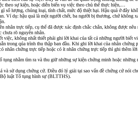
iệc theo sự kiện, hoặc diễn biến vụ việc theo chủ thể thực hiện,…
ái gì số lượng, chủng loại, tính chất, mức độ thiệt hại. Hậu quả ở đây 
quan. Ví dụ: hậu quả là một người chết, ba người bị thương, chứ không 
ận.
ên nhân trực tiếp, cụ thể đã được xác định chắc chắn, không được nêu
ặc chưa rõ nguyên nhân.
t việc, không nhất thiết phải ghi lời khai của tất cả những người biết vi
uẫn trong qúa trình thu thập ban đầu. Khi ghi lời khai của nhân chứng p
 nhân chứng trực tiếp hoặc có ít nhân chứng trực tiếp thì ghi thêm lời
tố tụng nhằm tìm ra và thu giữ những sự kiện chứng minh hoặc những ng
á và sử dụng chứng cứ. Điều đó lý giải tại sao vấn đề chứng cứ nói ch
 Bộ luật Tố tụng hình sự (BLTTHS).