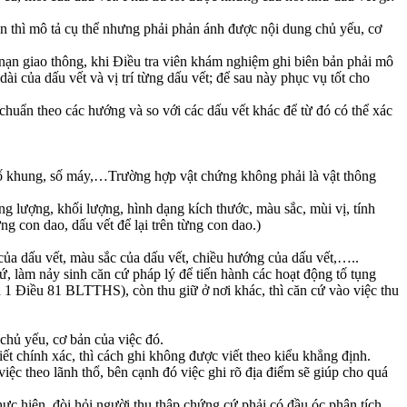
gọn thì mô tả cụ thể nhưng phải phản ánh được nội dung chủ yếu, cơ
 nạn giao thông, khi Điều tra viên khám nghiệm ghi biên bản phải mô
dài của dấu vết và vị trí từng dấu vết; để sau này phục vụ tốt cho
 chuẩn theo các hướng và so với các dấu vết khác để từ đó có thể xác
ố, số khung, số máy,…Trường hợp vật chứng không phải là vật thông
ng lượng, khối lượng, hình dạng kích thước, màu sắc, mùi vị, tính
ng con dao, dấu vết để lại trên từng con dao.)
 của dấu vết, màu sắc của dấu vết, chiều hướng của dấu vết,…..
cứ, làm nảy sinh căn cứ pháp lý để tiến hành các hoạt động tố tụng
n 1 Điều 81 BLTTHS), còn thu giữ ở nơi khác, thì căn cứ vào việc thu
 chủ yếu, cơ bản của việc đó.
iết chính xác, thì cách ghi không được viết theo kiểu khẳng định.
iệc theo lãnh thổ, bên cạnh đó việc ghi rõ địa điểm sẽ giúp cho quá
hực hiện, đòi hỏi người thu thập chứng cứ phải có đầu óc phân tích,