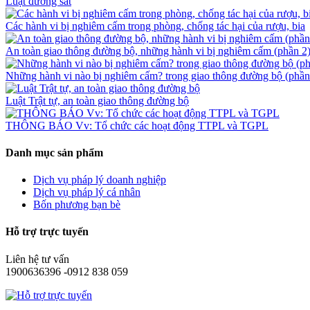
Luật đường sắt
Các hành vi bị nghiêm cấm trong phòng, chống tác hại của rượu, bia
An toàn giao thông đường bộ, những hành vi bị nghiêm cấm (phần 2
Những hành vi nào bị nghiêm cấm? trong giao thông đường bộ (phần
Luật Trật tự, an toàn giao thông đường bộ
THÔNG BÁO Vv: Tổ chức các hoạt động TTPL và TGPL
Danh mục sản phẩm
Dịch vụ pháp lý doanh nghiệp
Dịch vụ pháp lý cá nhân
Bốn phương bạn bè
Hỗ trợ trực tuyến
Liên hệ tư vấn
1900636396 -0912 838 059