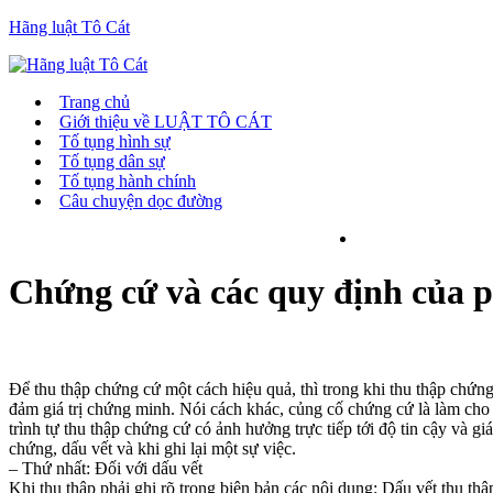
Hãng luật Tô Cát
Trang chủ
Giới thiệu về LUẬT TÔ CÁT
Tố tụng hình sự
Tố tụng dân sự
Tố tụng hành chính
Câu chuyện dọc đường
Chứng cứ và các quy định của p
Để thu thập chứng cứ một cách hiệu quả, thì trong khi thu thập chứ
đảm giá trị chứng minh. Nói cách khác, củng cố chứng cứ là làm cho c
trình tự thu thập chứng cứ có ảnh hưởng trực tiếp tới độ tin cậy và g
chứng, dấu vết và khi ghi lại một sự việc.
– Thứ nhất: Đối với dấu vết
Khi thu thập phải ghi rõ trong biên bản các nội dung: Dấu vết thu thập