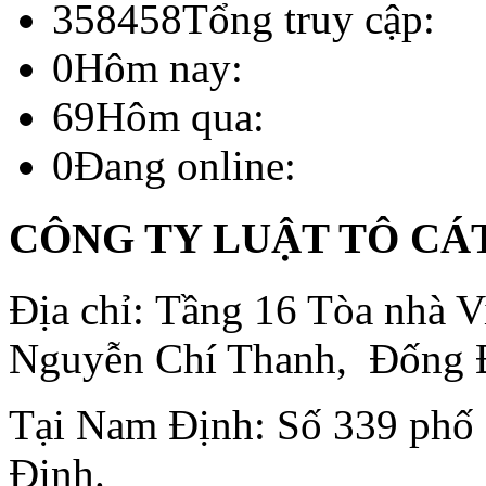
358458
Tổng truy cập:
0
Hôm nay:
69
Hôm qua:
0
Đang online:
CÔNG TY LUẬT TÔ CÁ
Địa chỉ: Tầng 16 Tòa nhà
Nguyễn Chí Thanh, Đống 
Tại Nam Định: Số 339 phố
Định.