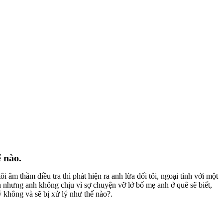
 nào.
 âm thầm điều tra thì phát hiện ra anh lừa dối tôi, ngoại tình với một
n nhưng anh không chịu vì sợ chuyện vỡ lở bố mẹ anh ở quê sẽ biết,
lý không và sẽ bị xử lý như thế nào?.