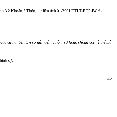
ứ Điểm 3.2 Khoản 3 Thông tư liên tịch 01/2001/TTLT-BTP-BCA-
ặc cả hai bên tan vỡ dẫn đến ly hôn, vợ hoặc chồng,con vì thế mà
hình sự.
— H
O —
2