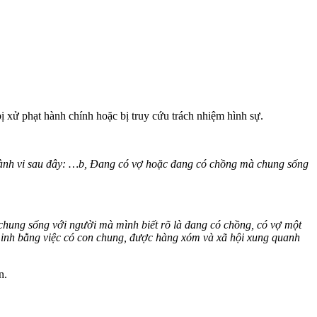
 xử phạt hành chính hoặc bị truy cứu trách nhiệm hình sự.
 hành vi sau đây: …b, Đang có vợ hoặc đang có chồng mà chung sống
hung sống với người mà mình biết rõ là đang có chồng, có vợ một
inh bằng việc có con chung, được hàng xóm và xã hội xung quanh
n.