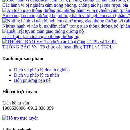
Các hành vi bị nghiêm cấm trong phòng, chống tác hại của rượu, bia
An toàn giao thông đường bộ, những hành vi bị nghiêm cấm (phần 2
Những hành vi nào bị nghiêm cấm? trong giao thông đường bộ (phần
Luật Trật tự, an toàn giao thông đường bộ
THÔNG BÁO Vv: Tổ chức các hoạt động TTPL và TGPL
Danh mục sản phẩm
Dịch vụ pháp lý doanh nghiệp
Dịch vụ pháp lý cá nhân
Bốn phương bạn bè
Hỗ trợ trực tuyến
Liên hệ tư vấn
1900636396 -0912 838 059
Like Facebook