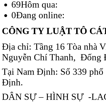
69
Hôm qua:
0
Đang online:
CÔNG TY LUẬT TÔ CÁ
Địa chỉ: Tầng 16 Tòa nhà
Nguyễn Chí Thanh, Đống 
Tại Nam Định: Số 339 phố
Định.
DÂN SỰ – HÌNH SỰ -L