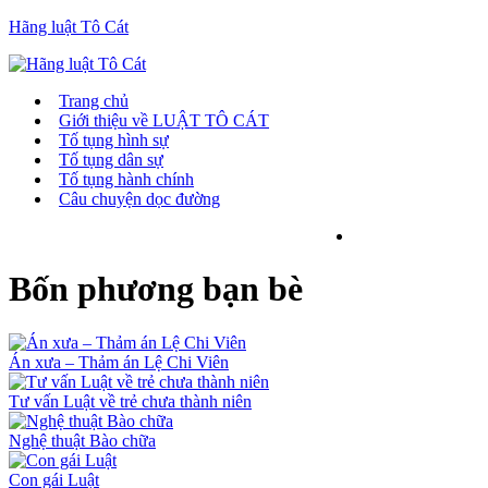
Hãng luật Tô Cát
Trang chủ
Giới thiệu về LUẬT TÔ CÁT
Tố tụng hình sự
Tố tụng dân sự
Tố tụng hành chính
Câu chuyện dọc đường
Bốn phương bạn bè
Án xưa – Thảm án Lệ Chi Viên
Tư vấn Luật về trẻ chưa thành niên
Nghệ thuật Bào chữa
Con gái Luật