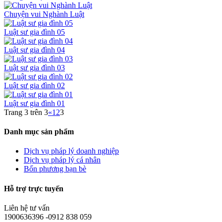
Chuyện vui Nghành Luật
Luật sư gia đình 05
Luật sư gia đình 04
Luật sư gia đình 03
Luật sư gia đình 02
Luật sư gia đình 01
Trang 3 trên 3
«
1
2
3
Danh mục sản phẩm
Dịch vụ pháp lý doanh nghiệp
Dịch vụ pháp lý cá nhân
Bốn phương bạn bè
Hỗ trợ trực tuyến
Liên hệ tư vấn
1900636396 -0912 838 059