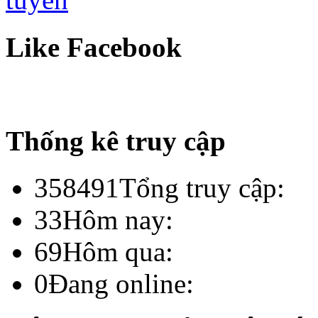
Like Facebook
Thống kê truy cập
358491
Tổng truy cập:
33
Hôm nay:
69
Hôm qua:
0
Đang online: